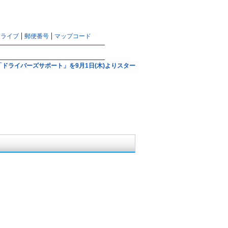
マピオントップ
サイトマップ
ヘルプ
ドライブ
郵便番号
マップコード
検索
ドライバーズサポート」を9月1日(木)よりスター