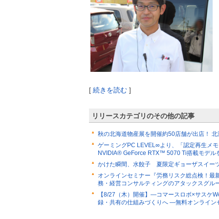
[
続きを読む
]
リリースカテゴリのその他の記事
秋の北海道物産展を開催約50店舗が出店！ 
ゲーミングPC LEVEL∞より、「認定再生メモリ」
NVIDIA® GeForce RTX™ 5070 Ti搭載モ
かけた瞬間、水餃子 夏限定ギョーザスイーツ
オンラインセミナー『労務リスク総点検！最新
務・経営コンサルティングのアタックスグル
【8/27（木）開催】―コマースロボ×サスケW
録・共有の仕組みづくりへ ―無料オンライン