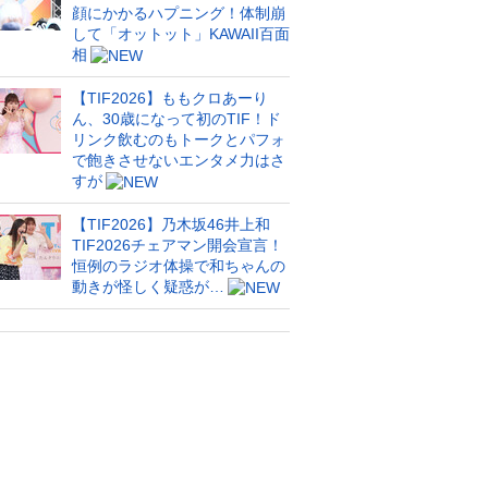
顔にかかるハプニング！体制崩
して「オットット」KAWAII百面
相
【TIF2026】ももクロあーり
ん、30歳になって初のTIF！ド
リンク飲むのもトークとパフォ
で飽きさせないエンタメ力はさ
すが
【TIF2026】乃木坂46井上和
TIF2026チェアマン開会宣言！
恒例のラジオ体操で和ちゃんの
動きが怪しく疑惑が…