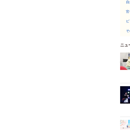
自
官
ビ
そ
ニュ