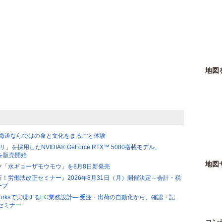
地図
北海道ならではの食と文化をまるごと体験
を採用したNVIDIA® GeForce RTX™ 5080搭載モデル、
デルを販売開始
地図
「水ギョーザモウモウ」を8月8日新発売
！労働法改正セミナー』2026年8月31日（月）開催決定～会計・税
ープ
orksで実現するEC業務設計― 受注・出荷の自動化から、確認・記
セミナー