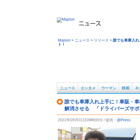
旬のトピック、最新ニュースのマピオンニュース。地
Mapion
>
ニュース
>
リリース
>
誰でも車庫入れ
ト！
ニュース
エンタメ
ウーマン
映画
ネ
誰でも車庫入れ上手に！車販・車
解消させる 「ドライバーズサポー
2022年09月01日09時00分 / 提供：
@Press