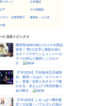
然スポット
公共施設
公庁
その他施設
ジネス・企業間取引
建物名・ビル名
の他
ース 注目トピックス
櫻井翔 BAKUNEとのコラボ商品
発売！“翔”の文字に着想を得た
モチーフデザインとメンバーカ
ラーの赤など随所にこだわり
が…
【TIF2026】乃木坂46五百城茉
央、奥田いろはの「カフェオー
レ」登場！生歌と生ギターで聴
かせる。赤えんぴつ作詞作曲の
あの曲を…
【TIF2026】ふるっぱー櫻井優
衣ソロ出場！バブルガンの泡が