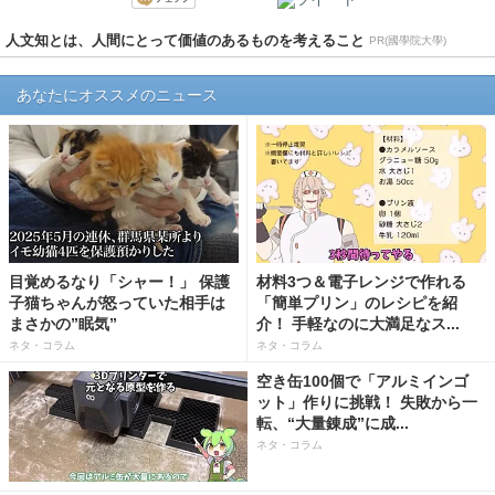
人文知とは、人間にとって価値のあるものを考えること
PR(國學院大學)
あなたにオススメのニュース
目覚めるなり「シャー！」 保護
材料3つ＆電子レンジで作れる
子猫ちゃんが怒っていた相手は
「簡単プリン」のレシピを紹
まさかの”眠気”
介！ 手軽なのに大満足なス...
ネタ・コラム
ネタ・コラム
空き缶100個で「アルミインゴ
ット」作りに挑戦！ 失敗から一
転、“大量錬成”に成...
ネタ・コラム