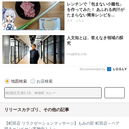
レンチンで「包まない小籠包」
を作ってみた！ あふれる肉汁が
たまらない簡単レシピを...
ネタ・コラム
人文知とは、答えなき領域の探
究
PR(國學院大學)
Recommended by
地図検索
お店検索
リリースカテゴリ、その他の記事
【町田店 リラクゼーションマッサージ】もみの匠 町田店～ペア
得キャンペーン実施中！！～