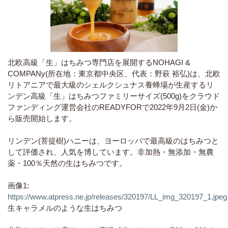
北欧高級「生」はちみつ専門店を展開するNOHAGI &
COMPANy(所在地：東京都中央区、代表：野萩 裕弘)は、北欧
リトアニアで最大級のシェルクシュナス養蜂場が生産するリ
ンデン高級「生」はちみつファミリーサイズ(500g)をクラウド
ファンディング運営会社のREADYFORで2022年9月2日(金)か
ら販売開始します。
リンデン(菩提樹)ハニーは、ヨーロッパで最高級のはちみつと
して評価され、人気を博しています。非加熱・無添加・無農
薬・100％天然の生はちみつです。
画像1:
https://www.atpress.ne.jp/releases/320197/LL_img_320197_1.jpeg
生キャラメルのような生はちみつ