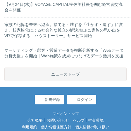
【9月24日(木)】VOYAGE CAPITAL宇佐美社長を囲む経営者交流
会を開催
家族の記憶を未来へ継承。捨てる・壊すを「生かす・遺す」に変
え、核家族化による社会的な孤立の解決糸口に/家族の思い出を
VRで保存する「ハウストーリー」サービス開始
マーケティング・顧客・営業データを横断分析する「Webデータ
分析支援」を開始｜Web施策を成果につなげるデータ活用を支援
ニューストップ
新規登録
ログイン
マピオントップ
会社概要
お問い合わせ
ヘルプ
推奨環境
利用規約
個人情報保護方針
個人情報の取り扱い