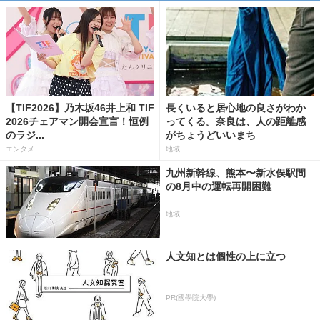
【TIF2026】乃木坂46井上和 TIF
長くいると居心地の良さがわか
2026チェアマン開会宣言！恒例
ってくる。奈良は、人の距離感
のラジ...
がちょうどいいまち
エンタメ
地域
九州新幹線、熊本〜新水俣駅間
の8月中の運転再開困難
地域
人文知とは個性の上に立つ
PR(國學院大學)