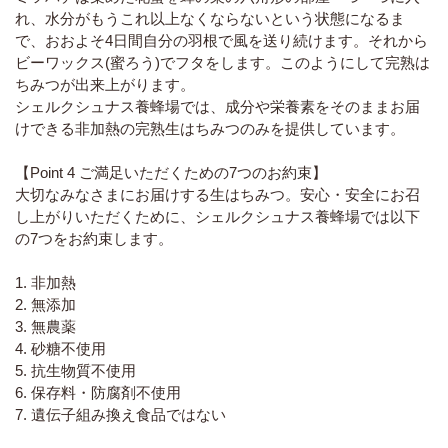
れ、水分がもうこれ以上なくならないという状態になるま
で、おおよそ4日間自分の羽根で風を送り続けます。それから
ビーワックス(蜜ろう)でフタをします。このようにして完熟は
ちみつが出来上がります。
シェルクシュナス養蜂場では、成分や栄養素をそのままお届
けできる非加熱の完熟生はちみつのみを提供しています。
【Point 4 ご満足いただくための7つのお約束】
大切なみなさまにお届けする生はちみつ。安心・安全にお召
し上がりいただくために、シェルクシュナス養蜂場では以下
の7つをお約束します。
1. 非加熱
2. 無添加
3. 無農薬
4. 砂糖不使用
5. 抗生物質不使用
6. 保存料・防腐剤不使用
7. 遺伝子組み換え食品ではない