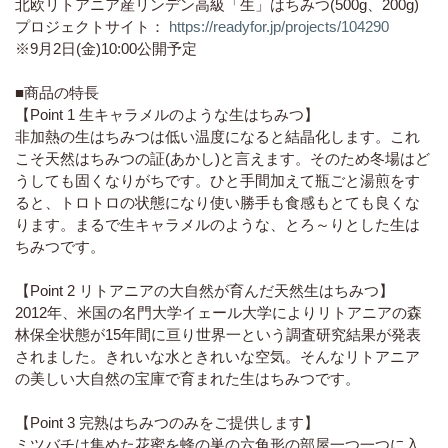
北欧リトアニア産リンデン高級「生」はちみつ(500g、200g)
プロジェクトサイト：
https://readyfor.jp/projects/104290
※9月2日(金)10:00公開予定
■商品の特長
【Point 1 生キャラメルのような生はちみつ】
非加熱の生はちみつは低い温度になると結晶化します。これ
こそ天然はちみつの証(あかし)と言えます。そのため冬場はど
うしても固くなりがちです。ひと手間加えて瓶ごと湯煎をす
ると、トロトロの状態になり使い勝手も食感もとても良くな
ります。まるで生キャラメルのような、とろ～りとした生は
ちみつです。
【Point 2 リトアニアの大自然が育んだ天然生はちみつ】
2012年、米国の名門大学イェール大学によりリトアニアの森
林保全状態が15年間に亘り世界一という調査研究結果が発表
されました。きれいな水ときれいな空気。そんなリトアニア
の美しい大自然の宝庫で育まれた生はちみつです。
【Point 3 完熟はちみつのみをご提供します】
ミツバチは集めた花蜜を蜂の巣の六角形の部屋一つ一つに入