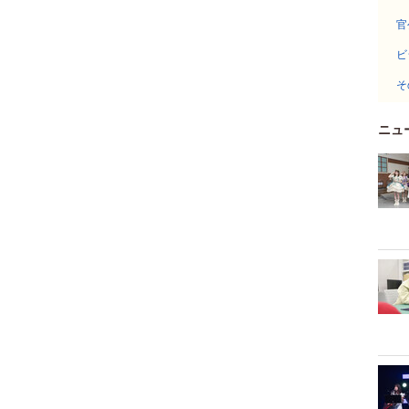
官
ビ
そ
ニュ