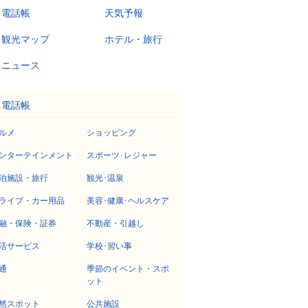
電話帳
天気予報
観光マップ
ホテル・旅行
ニュース
電話帳
ルメ
ショッピング
ンターテインメント
スポーツ･レジャー
泊施設・旅行
観光･温泉
ライブ・カー用品
美容･健康･ヘルスケア
融・保険・証券
不動産・引越し
活サービス
学校･習い事
通
季節のイベント・スポ
ット
然スポット
公共施設