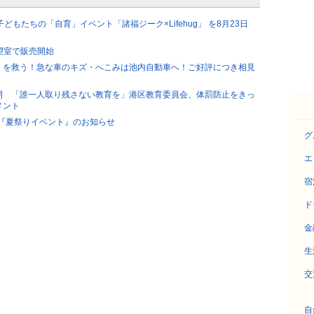
子どもたちの「自育」イベント「諸福ジーク×Lifehug」 を8月23日
望室で販売開始
」を救う！急な車のキズ・へこみは池内自動車へ！ご好評につき相見
開 「誰一人取り残さない教育を」港区教育委員会、体罰防止をきっ
メント
6『夏祭りイベント』のお知らせ
グ
エ
宿
ド
金
生
交
自