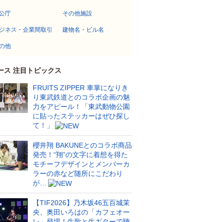
公庁
その他施設
ジネス・企業間取引
建物名・ビル名
の他
ース 注目トピックス
FRUITS ZIPPER 車掌になりき
り東武鉄道とのコラボ企画の魅
力をアピール！「東武動物公園
に貼ったステッカーはぜひ探し
て！」
櫻井翔 BAKUNEとのコラボ商品
発売！“翔”の文字に着想を得た
モチーフデザインとメンバーカ
ラーの赤など随所にこだわり
が…
【TIF2026】乃木坂46五百城茉
央、奥田いろはの「カフェオー
レ」登場！生歌と生ギターで聴