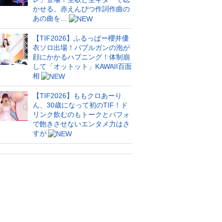
かせる。赤えんぴつ作詞作曲の
あの曲を…
【TIF2026】ふるっぱー櫻井優
衣ソロ出場！バブルガンの泡が
顔にかかるハプニング！体制崩
して「オットット」KAWAII百面
相
【TIF2026】ももクロあーり
ん、30歳になって初のTIF！ド
リンク飲むのもトークとパフォ
で飽きさせないエンタメ力はさ
すが