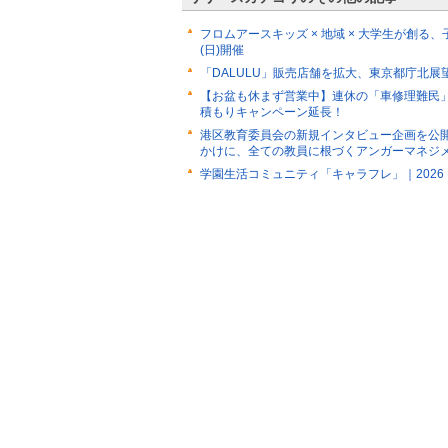
フロムアースキッズ × 地域 × 大学生が創る、
(日)開催
「DALULU」販売店舗を拡大、東京都庁北展
【お盆も休まず営業中】連休の「車修理難民
積もりキャンペーン延長！
港区教育委員会の新規インタビュー企画を公
かけに、全ての教員に根づくアンガーマネジ
学園生活コミュニティ「キャラフレ」｜202