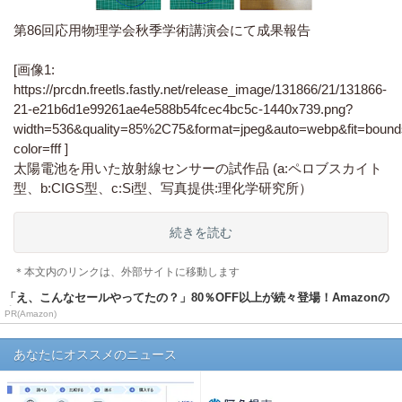
第86回応用物理学会秋季学術講演会にて成果報告
[画像1:
https://prcdn.freetls.fastly.net/release_image/131866/21/131866-
21-e21b6d1e99261ae4e588b54fcec4bc5c-1440x739.png?
width=536&quality=85%2C75&format=jpeg&auto=webp&fit=boun
color=fff ]
太陽電池を用いた放射線センサーの試作品 (a:ペロブスカイト
型、b:CIGS型、c:Si型、写真提供:理化学研究所）
続きを読む
＊本文内のリンクは、外部サイトに移動します
「え、こんなセールやってたの？」80％OFF以上が続々登場！Amazonの
本気が...
PR(Amazon)
あなたにオススメのニュース