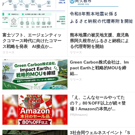
富士ソフト、エージェンティッ
熊本地震の被災地支援、鹿児島
クコマース時代に向けたコマー
県阿久根市がふるさと納税によ
ス戦略を発表 AI接点か...
る代理寄附を開始
リリース
リリース
Green Carbon株式会社は、Im
pact Earthと戦略的MOUを締
結...
リリース
「え、こんなセールやってた
の？」80％OFF以上が続々登
場！Amazonの本気が...
PR(Amazon)
3社合同ウェルネスイベント「S