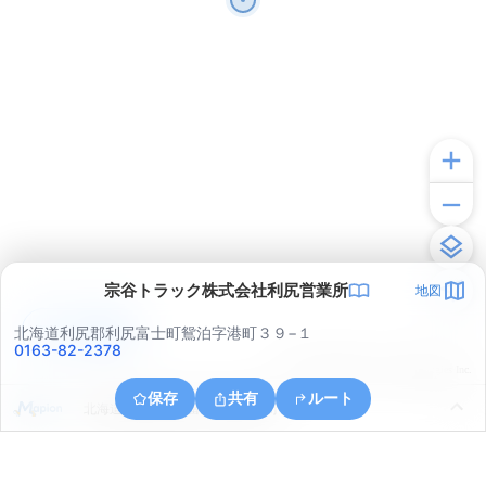
宗谷トラック株式会社利尻営業所
地図
アプリで見る
北海道利尻郡利尻富士町鴛泊字港町３９−１
0163-82-2378
© ONE COMPATH © GeoTechnologies Inc.
保存
共有
ルート
北海道利尻郡利尻富士町鴛泊港町