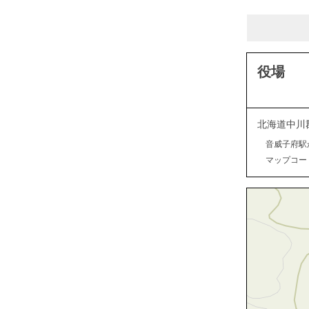
役場
北海道中川
音威子府駅
マップコード：