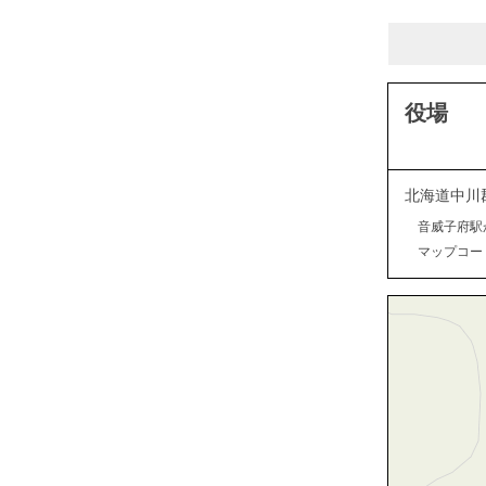
役場
北海道中川
音威子府駅
マップコード：