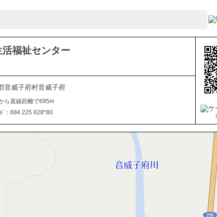
生活福祉センター
郡音威子府村音威子府
から直線距離で695m
684 225 828*80