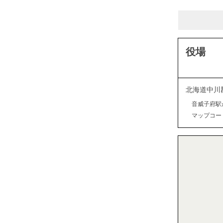
役場
北海道中川
音威子府駅
マップコード：