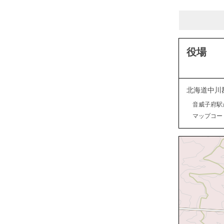
役場
北海道中川
音威子府駅
マップコード：