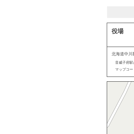
役場
北海道中川
音威子府駅
マップコード：