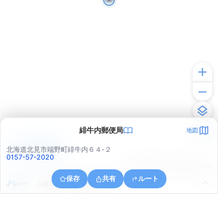
緋牛内郵便局
地図
アプリで見る
北海道北見市端野町緋牛内６４-２
0157-57-2020
© ONE COMPATH © GeoTechnologies Inc.
保存
共有
ルート
北海道北見市端野町緋牛内