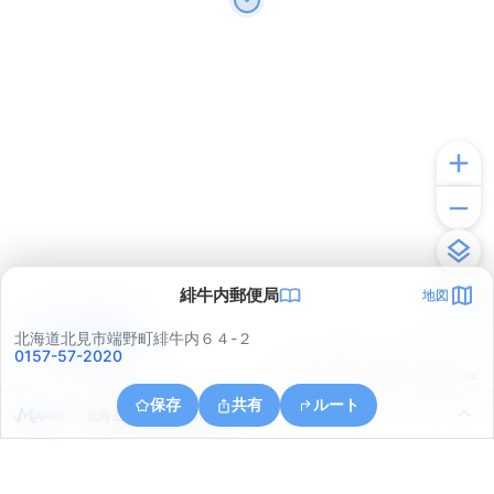
緋牛内郵便局
地図
アプリで見る
北海道北見市端野町緋牛内６４-２
0157-57-2020
© ONE COMPATH © GeoTechnologies Inc.
保存
共有
ルート
北海道北見市端野町緋牛内