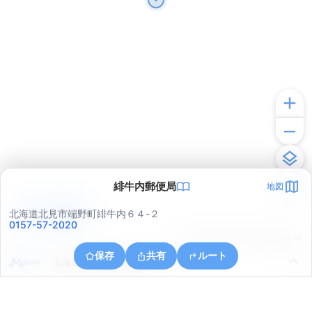
緋牛内郵便局
地図
アプリで見る
北海道北見市端野町緋牛内６４-２
0157-57-2020
© ONE COMPATH © GeoTechnologies Inc.
保存
共有
ルート
北海道北見市端野町緋牛内