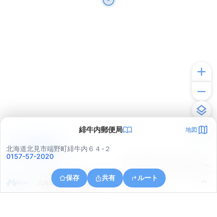
緋牛内郵便局
地図
アプリで見る
北海道北見市端野町緋牛内６４-２
0157-57-2020
© ONE COMPATH © GeoTechnologies Inc.
保存
共有
ルート
北海道北見市端野町緋牛内