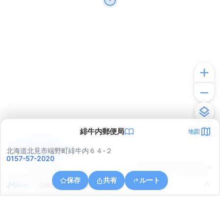
緋牛内郵便局
地図
アプリで見る
北海道北見市端野町緋牛内６４-２
0157-57-2020
© ONE COMPATH © GeoTechnologies Inc.
保存
共有
ルート
北海道北見市端野町緋牛内