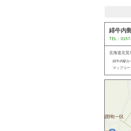
緋牛内
TEL：0157
北海道北見
緋牛内駅か
マップコード：