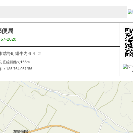
郵便局
-57-2020
市端野町緋牛内６４-２
ら直線距離で156m
185 764 051*56