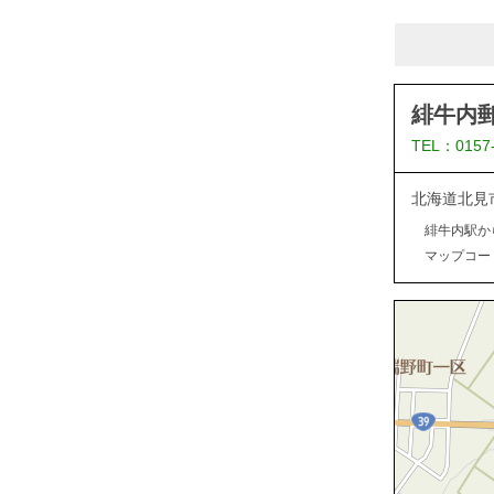
緋牛内
TEL：0157
北海道北見
緋牛内駅か
マップコード：