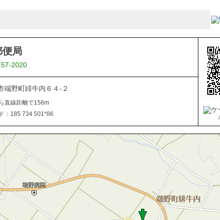
郵便局
-57-2020
市端野町緋牛内６４-２
ら直線距離で156m
185 734 501*86