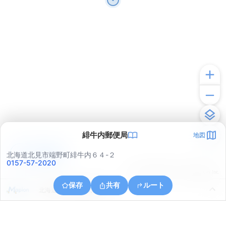
緋牛内郵便局
地図
アプリで見る
北海道北見市端野町緋牛内６４-２
0157-57-2020
© ONE COMPATH © GeoTechnologies Inc.
保存
共有
ルート
北海道北見市端野町緋牛内