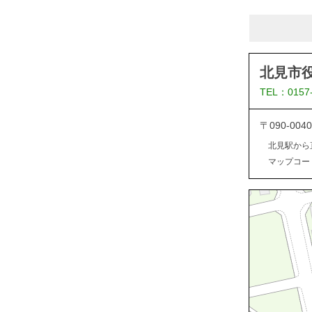
北見市
TEL：0157
〒090-0
北見駅から
マップコード：