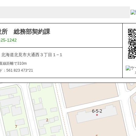
役所 総務部契約課
-25-1242
040 北海道北見市大通西３丁目１−１
直線距離で310m
561 823 473*21