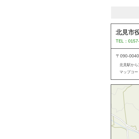
北見市
TEL：0157
〒090-0
北見駅から
マップコード：