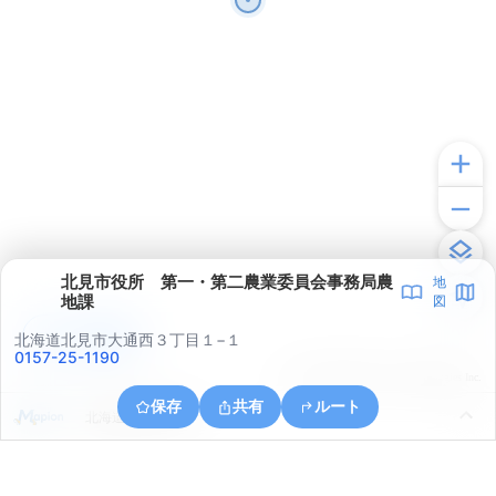
北見市役所 第一・第二農業委員会事務局農
地
地課
図
アプリで見る
北海道北見市大通西３丁目１−１
0157-25-1190
© ONE COMPATH © GeoTechnologies Inc.
保存
共有
ルート
北海道北見市川東