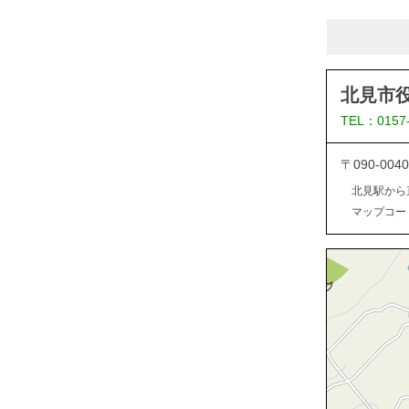
北見市
TEL：0157
〒090-0
北見駅から
マップコード：