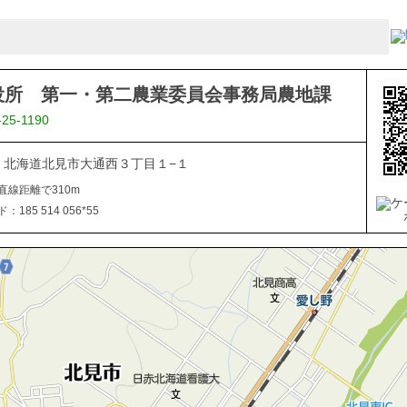
役所 第一・第二農業委員会事務局農地課
-25-1190
040 北海道北見市大通西３丁目１−１
直線距離で310m
185 514 056*55