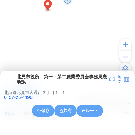
北見市役所 第一・第二農業委員会事務局農
地
地課
図
アプリで見る
北海道北見市大通西３丁目１−１
0157-25-1190
© ONE COMPATH © GeoTechnologies Inc.
保存
共有
ルート
北海道北見市朝日町