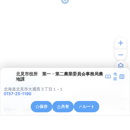
北見市役所 第一・第二農業委員会事務局農
地
地課
図
アプリで見る
北海道北見市大通西３丁目１−１
0157-25-1190
© ONE COMPATH © GeoTechnologies Inc.
保存
共有
ルート
北海道北見市桜町２丁目