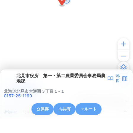
北見市役所 第一・第二農業委員会事務局農
地
地課
図
アプリで見る
北海道北見市大通西３丁目１−１
0157-25-1190
© ONE COMPATH © GeoTechnologies Inc.
保存
共有
ルート
北海道北見市桜町２丁目