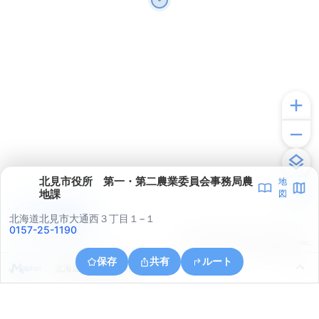
北見市役所 第一・第二農業委員会事務局農
地
地課
図
アプリで見る
北海道北見市大通西３丁目１−１
0157-25-1190
© ONE COMPATH © GeoTechnologies Inc.
保存
共有
ルート
北海道北見市朝日町