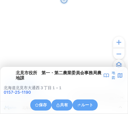
北見市役所 第一・第二農業委員会事務局農
地
地課
図
アプリで見る
北海道北見市大通西３丁目１−１
0157-25-1190
© ONE COMPATH © GeoTechnologies Inc.
保存
共有
ルート
北海道北見市朝日町