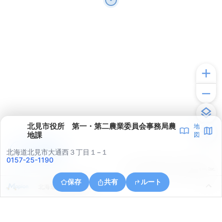
北見市役所 第一・第二農業委員会事務局農
地
地課
図
アプリで見る
北海道北見市大通西３丁目１−１
0157-25-1190
© ONE COMPATH © GeoTechnologies Inc.
保存
共有
ルート
北海道北見市朝日町