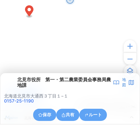
北見市役所 第一・第二農業委員会事務局農
地
地課
図
アプリで見る
北海道北見市大通西３丁目１−１
0157-25-1190
© ONE COMPATH © GeoTechnologies Inc.
保存
共有
ルート
北海道北見市川東