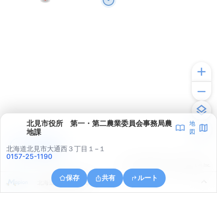
北見市役所 第一・第二農業委員会事務局農
地
地課
図
アプリで見る
北海道北見市大通西３丁目１−１
0157-25-1190
© ONE COMPATH © GeoTechnologies Inc.
保存
共有
ルート
北海道北見市清月町