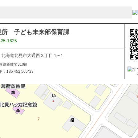
役所 子ども未来部保育課
-25-1625
040 北海道北見市大通西３丁目１−１
直線距離で310m
185 452 505*23