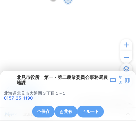
北見市役所 第一・第二農業委員会事務局農
地
地課
図
アプリで見る
北海道北見市大通西３丁目１−１
0157-25-1190
© ONE COMPATH © GeoTechnologies Inc.
保存
共有
ルート
北海道北見市川東