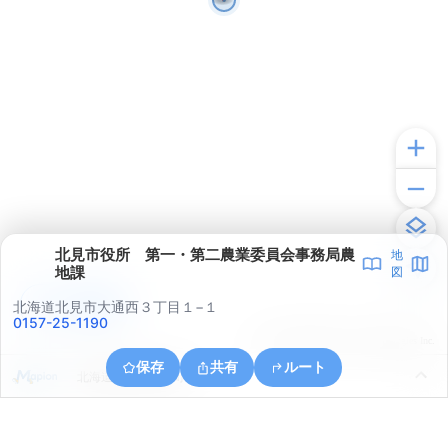
北見市役所 第一・第二農業委員会事務局農
地
地課
図
アプリで見る
北海道北見市大通西３丁目１−１
0157-25-1190
© ONE COMPATH © GeoTechnologies Inc.
保存
共有
ルート
北海道北見市清月町