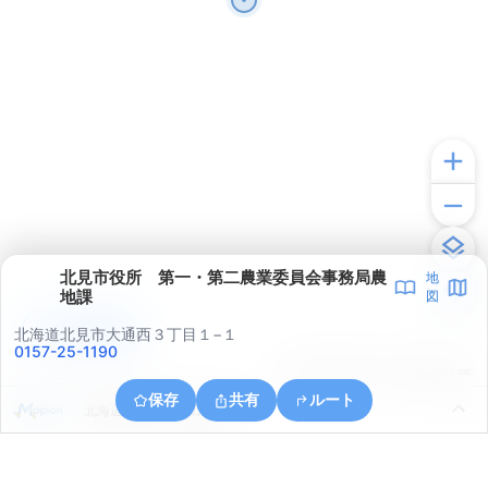
北見市役所 第一・第二農業委員会事務局農
地
地課
図
アプリで見る
北海道北見市大通西３丁目１−１
0157-25-1190
© ONE COMPATH © GeoTechnologies Inc.
保存
共有
ルート
北海道北見市とん田東町