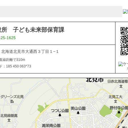
役所 子ども未来部保育課
-25-1625
040 北海道北見市大通西３丁目１−１
直線距離で310m
185 450 063*73