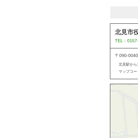
北見市
TEL：0157
〒090-0
北見駅から
マップコード：