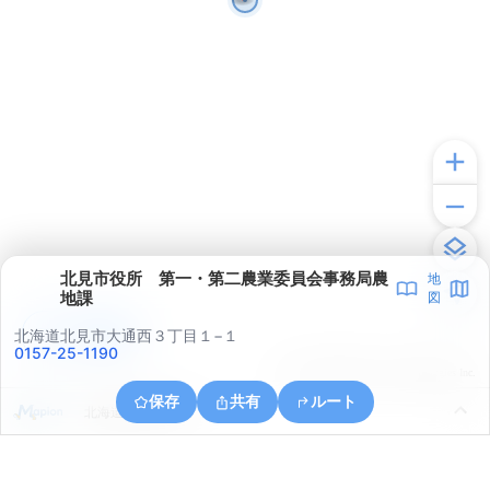
北見市役所 第一・第二農業委員会事務局農
地
地課
図
アプリで見る
北海道北見市大通西３丁目１−１
0157-25-1190
© ONE COMPATH © GeoTechnologies Inc.
保存
共有
ルート
北海道北見市川東