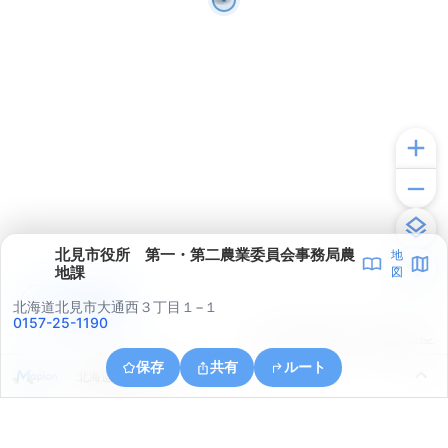
北見市役所 第一・第二農業委員会事務局農
地
地課
図
アプリで見る
北海道北見市大通西３丁目１−１
0157-25-1190
© ONE COMPATH © GeoTechnologies Inc.
保存
共有
ルート
北海道北見市川東