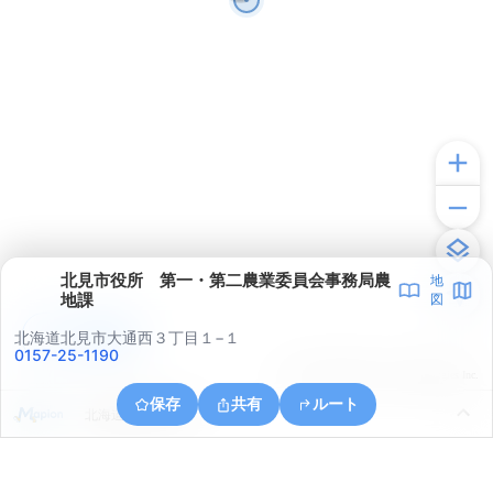
北見市役所 第一・第二農業委員会事務局農
地
地課
図
アプリで見る
北海道北見市大通西３丁目１−１
0157-25-1190
© ONE COMPATH © GeoTechnologies Inc.
保存
共有
ルート
北海道北見市川東