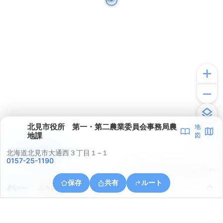
北見市役所 第一・第二農業委員会事務局農
地
地課
図
アプリで見る
北海道北見市大通西３丁目１−１
0157-25-1190
© ONE COMPATH © GeoTechnologies Inc.
保存
共有
ルート
北海道北見市川東