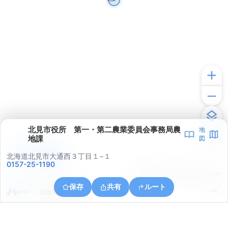
北見市役所 第一・第二農業委員会事務局農
地
地課
図
アプリで見る
北海道北見市大通西３丁目１−１
0157-25-1190
© ONE COMPATH © GeoTechnologies Inc.
保存
共有
ルート
北海道北見市川東