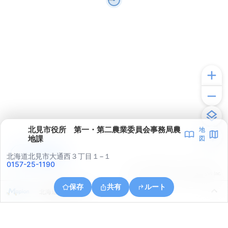
北見市役所 第一・第二農業委員会事務局農
地
地課
図
アプリで見る
北海道北見市大通西３丁目１−１
0157-25-1190
© ONE COMPATH © GeoTechnologies Inc.
保存
共有
ルート
北海道北見市川東