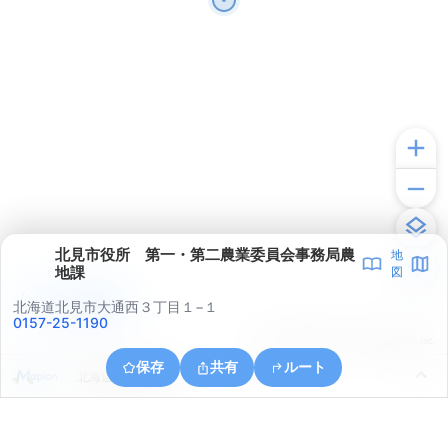
北見市役所 第一・第二農業委員会事務局農
地
地課
図
アプリで見る
北海道北見市大通西３丁目１−１
0157-25-1190
© ONE COMPATH © GeoTechnologies Inc.
保存
共有
ルート
北海道北見市川東