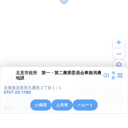
北見市役所 第一・第二農業委員会事務局農
地
地課
図
アプリで見る
北海道北見市大通西３丁目１−１
0157-25-1190
© ONE COMPATH © GeoTechnologies Inc.
保存
共有
ルート
北海道北見市とん田東町