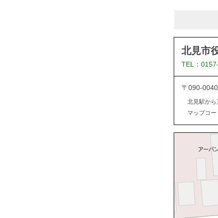
北見市
TEL：0157
〒090-0
北見駅から
マップコード：