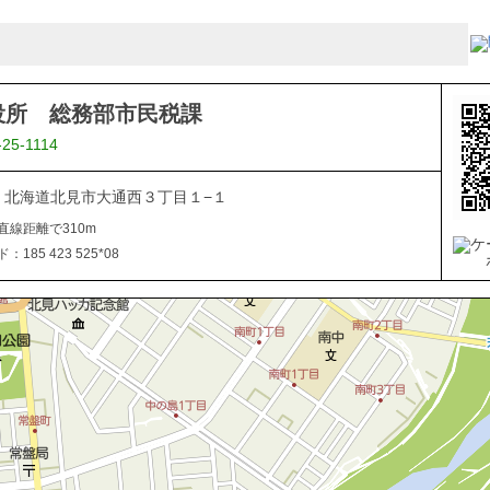
役所 総務部市民税課
-25-1114
040 北海道北見市大通西３丁目１−１
直線距離で310m
185 423 525*08