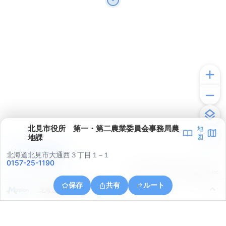
北見市役所 第一・第二農業委員会事務局農
地
地課
図
アプリで見る
北海道北見市大通西３丁目１−１
0157-25-1190
© ONE COMPATH © GeoTechnologies Inc.
保存
共有
ルート
北海道北見市川東