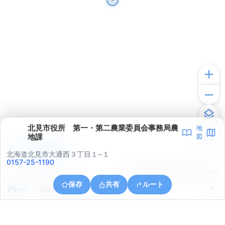
北見市役所 第一・第二農業委員会事務局農
地
地課
図
アプリで見る
北海道北見市大通西３丁目１−１
0157-25-1190
© ONE COMPATH © GeoTechnologies Inc.
保存
共有
ルート
北海道北見市川東