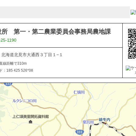
役所 第一・第二農業委員会事務局農地課
-25-1190
040 北海道北見市大通西３丁目１−１
直線距離で310m
185 425 526*08